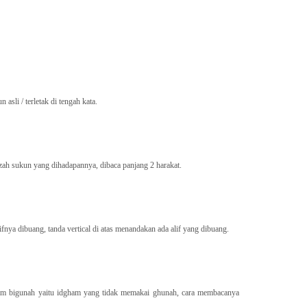
 asli / terletak di tengah kata.
zah sukun yang dihadapannya, dibaca panjang 2 harakat.
lifnya dibuang, tanda vertical di atas menandakan ada alif yang dibuang.
am bigunah yaitu idgham yang tidak memakai ghunah, cara membacanya