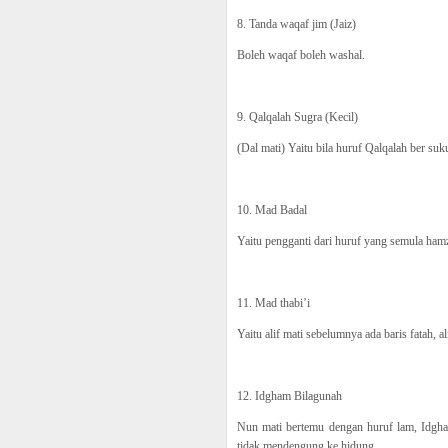
8. Tanda waqaf jim (Jaiz)
Boleh waqaf boleh washal.
9. Qalqalah Sugra (Kecil)
(Dal mati) Yaitu bila huruf Qalqalah ber sukun
10. Mad Badal
Yaitu pengganti dari huruf yang semula ham
11. Mad thabi’i
Yaitu alif mati sebelumnya ada baris fatah, a
12. Idgham Bilagunah
Nun mati bertemu dengan huruf lam, Idgh
tidak mendengung ke hidung.