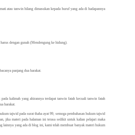
mati atau tanwin hilang dimasukan kepada huruf yang ada di hadapannya
a harus dengan gunah (Mendengung ke hidung).
ibacanya panjang dua harakat.
i pada kalimah yang ahirannya terdapat tanwin fatah kecuali tanwin fatah
ua harakat.
hukum tajwid pada surat thaha ayat 99, semoga pembahasan hukum tajwid
n, jika materi pada halaman ini terasa sedikit untuk kalian pelajari maka
g lainnya yang ada di blog ini, kami telah membuat banyak materi hukum