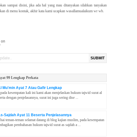
an sampai disini, jika ada hal yang mau ditanyakan silahkan tanyakan
iakan di menu kontak, akhir kata kami ucapkan wasallamualaikum wr wb.
 on
r
SUBMIT
yat 99 Lengkap Perkata
l Mu'min Ayat 7 Atau Gafir Lengkap
ada kesempatan kali ini kami akan menjelaskan hukum tajwid surat al
ta dengan penjelasannya, surat ini juga sering dise ...
As-Sajdah Ayat 11 Beserta Penjelasannya
ai teman-teman selamat datang di blog kajian muslim, pada kesempatan
embagikan pembahasan hukum tajwid surat as sajdah a ...