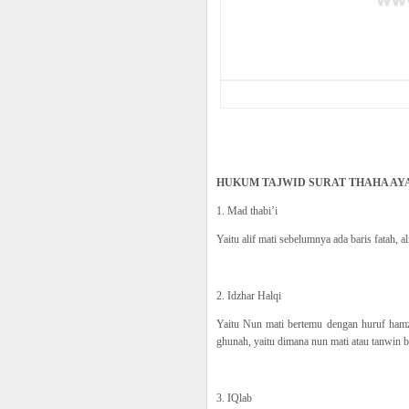
HUKUM TAJWID SURAT THAHA AYA
1. Mad thabi’i
Yaitu alif mati sebelumnya ada baris fatah, a
2. Idzhar Halqi
Yaitu Nun mati bertemu dengan huruf hamz
ghunah, yaitu dimana nun mati atau tanwin 
3. IQlab