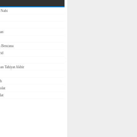
 Nabi
an
a Bencana
rid
an Tahiyat Akhir
ib
olat
lat