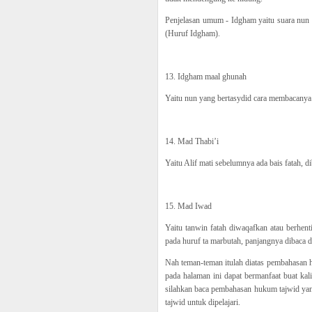
Penjelasan umum - Idgham yaitu suara nun 
(Huruf Idgham).
13. Idgham maal ghunah
Yaitu nun yang bertasydid cara membacany
14. Mad Thabi’i
Yaitu Alif mati sebelumnya ada bais fatah, d
15. Mad Iwad
Yaitu tanwin fatah diwaqafkan atau berhent
pada huruf ta marbutah, panjangnya dibaca d
Nah teman-teman itulah diatas pembahasan 
pada halaman ini dapat bermanfaat buat kalia
silahkan baca pembahasan hukum tajwid yan
tajwid untuk dipelajari.