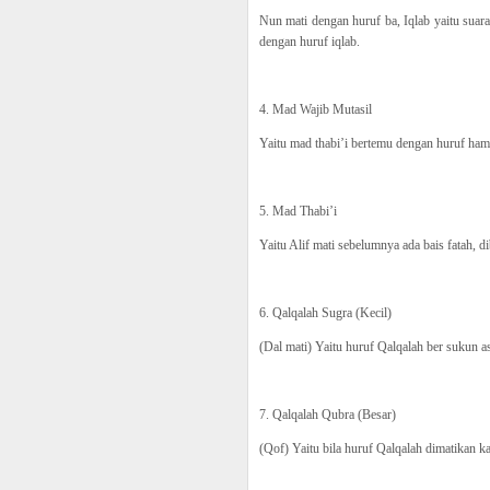
Nun mati dengan huruf ba, Iqlab yaitu suar
dengan huruf iqlab.
4. Mad Wajib Mutasil
Yaitu mad thabi’i bertemu dengan huruf hamz
5. Mad Thabi’i
Yaitu Alif mati sebelumnya ada bais fatah, d
6. Qalqalah Sugra (Kecil)
(Dal mati) Yaitu huruf Qalqalah ber sukun asli
7. Qalqalah Qubra (Besar)
(Qof) Yaitu bila huruf Qalqalah dimatikan kar