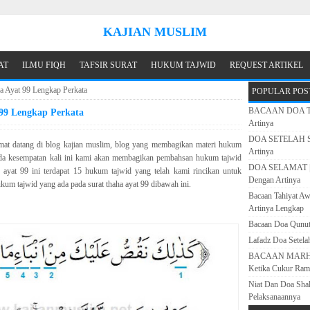
KAJIAN MUSLIM
AT
ILMU FIQH
TAFSIR SURAT
HUKUM TAJWID
REQUEST ARTIKEL
 Ayat 99 Lengkap Perkata
POPULAR POS
BACAAN DOA TAH
99 Lengkap Perkata
Artinya
DOA SETELAH SH
mat datang di blog kajian muslim, blog yang membagikan materi hukum
Artinya
ada kesempatan kali ini kami akan membagikan pembahsan hukum tajwid
DOA SELAMAT | 
a ayat 99 ini terdapat 15 hukum tajwid yang telah kami rincikan untuk
Dengan Artinya
ukum tajwid yang ada pada surat thaha ayat 99 dibawah ini.
Bacaan Tahiyat Aw
Artinya Lengkap
Bacaan Doa Qunut 
Lafadz Doa Setela
BACAAN MARHABA
Ketika Cukur Ram
Niat Dan Doa Shal
Pelaksanaannya