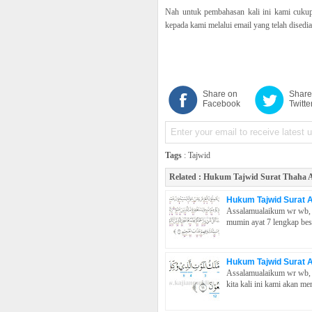
Nah untuk pembahasan kali ini kami cukupk
kepada kami melalui email yang telah dised
Share on
Share
Facebook
Twitte
Tags
:
Tajwid
Related :
Hukum Tajwid Surat Thaha A
Hukum Tajwid Surat A
Assalamualaikum wr wb, p
mumin ayat 7 lengkap beser
Hukum Tajwid Surat 
Assalamualaikum wr wb, h
kita kali ini kami akan m