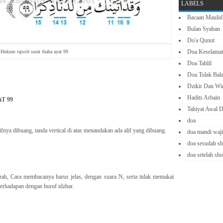
LABELS
Bacaan Maulid
Bulan Syaban
Do'a Qunut
Doa Keselamat
Hukum tajwid surat thaha ayat 99
Doa Tahlil
Doa Tolak Bal
Dzikir Dan Wi
Hadits Arbain
T 99
Tahiyat Awal D
doa
lifnya dibuang, tanda vertical di atas menandakan ada alif yang dibuang.
doa mandi waj
doa sesudah sh
doa setelah sho
ah, Cara membacanya harus jelas, dengan suara N, serta tidak memakai
berhadapan dengan huruf idzhar.