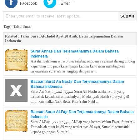
Facebook
Twitter
SUBMIT
Tags
:
Tafsir Surat
Related :
Tafsir Surat Al-Hadid Ayat 20 Arab, Latin Terjemaahan Bahasa
Indonesia
Surat Annas Dan Terjemaahannya Dalam Bahasa
Indonesia
Assalamualaikum wr wb, hai sahabat semuanya selamat datang di blog
kajian muslim, pada kesempatan kali ini kami akan membagikan
terjemaahan surat annas lengkap dengan ar ...
Bacaan Surat An Nashr Dan Terjemaahannya Dalam
Bahasa Indonesia
Surat An Nashr سورة النصر Surat An Nashr adalah Surat yang
termasuk kepada surat madaniyah, Madaniyah adalah surat yang di
turunkan ketika Nabi Besar Kita Yaitu Nabi ...
Bacaan Surat Al-Fajr Dan Terjemaahannya Dalam Bahasa
Indonesia
Surat Al-Fajr سورة الفجر Al-Fajr yang berarti Waktu Fajar, Surat Al-
Fajr adalah surat ke 89 yang terdiri atas 30 ayat, Surat ini termasuk
kepada golongan Surat M ...