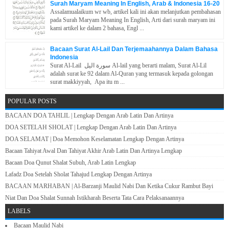
Surah Maryam Meaning In English, Arab & Indonesia 16-20
Assalamualaikum wr wb, artikel kali ini akan melanjutkan pembahasan
pada Surah Maryam Meaning In English, Arti dari surah maryam ini
kami artikel ke dalam 2 bahasa, Engl ...
Bacaan Surat Al-Lail Dan Terjemaahannya Dalam Bahasa
Indonesia
Surat Al-Lail سورة اليل Al-lail yang berarti malam, Surat Al-Lil
adalah surat ke 92 dalam Al-Quran yang termasuk kepada golongan
surat makkiyyah, Apa itu m ...
POPULAR POSTS
BACAAN DOA TAHLIL | Lengkap Dengan Arab Latin Dan Artinya
DOA SETELAH SHOLAT | Lengkap Dengan Arab Latin Dan Artinya
DOA SELAMAT | Doa Memohon Keselamatan Lengkap Dengan Artinya
Bacaan Tahiyat Awal Dan Tahiyat Akhir Arab Latin Dan Artinya Lengkap
Bacaan Doa Qunut Shalat Subuh, Arab Latin Lengkap
Lafadz Doa Setelah Sholat Tahajud Lengkap Dengan Artinya
BACAAN MARHABAN | Al-Barzanji Maulid Nabi Dan Ketika Cukur Rambut Bayi
Niat Dan Doa Shalat Sunnah Istikharah Beserta Tata Cara Pelaksanaannya
LABELS
Bacaan Maulid Nabi