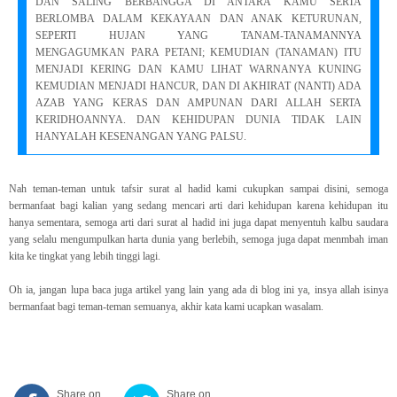
DAN SALING BERBANGGA DI ANTARA KAMU SERTA
BERLOMBA DALAM KEKAYAAN DAN ANAK KETURUNAN,
SEPERTI HUJAN YANG TANAM-TANAMANNYA
MENGAGUMKAN PARA PETANI; KEMUDIAN (TANAMAN) ITU
MENJADI KERING DAN KAMU LIHAT WARNANYA KUNING
KEMUDIAN MENJADI HANCUR, DAN DI AKHIRAT (NANTI) ADA
AZAB YANG KERAS DAN AMPUNAN DARI ALLAH SERTA
KERIDHOANNYA. DAN KEHIDUPAN DUNIA TIDAK LAIN
HANYALAH KESENANGAN YANG PALSU.
Nah teman-teman untuk tafsir surat al hadid kami cukupkan sampai disini, semoga
bermanfaat bagi kalian yang sedang mencari arti dari kehidupan karena kehidupan itu
hanya sementara, semoga arti dari surat al hadid ini juga dapat menyentuh kalbu saudara
yang selalu mengumpulkan harta dunia yang berlebih, semoga juga dapat menmbah iman
kita ke tingkat yang lebih tinggi lagi.
Oh ia, jangan lupa baca juga artikel yang lain yang ada di blog ini ya, insya allah isinya
bermanfaat bagi teman-teman semuanya, akhir kata kami ucapkan wasalam.
Share on
Share on