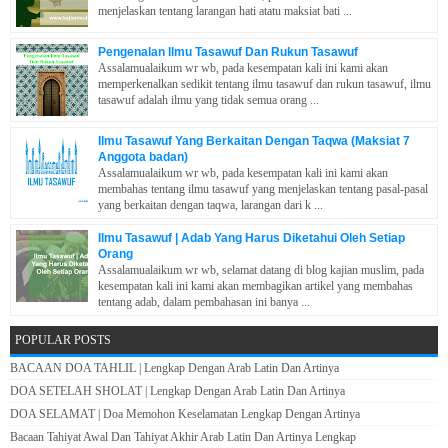
menjelaskan tentang larangan hati atatu maksiat bati ...
Pengenalan Ilmu Tasawuf Dan Rukun Tasawuf
Assalamualaikum wr wb, pada kesempatan kali ini kami akan
memperkenalkan sedikit tentang ilmu tasawuf dan rukun tasawuf, ilmu
tasawuf adalah ilmu yang tidak semua orang ...
Ilmu Tasawuf Yang Berkaitan Dengan Taqwa (Maksiat 7
Anggota badan)
Assalamualaikum wr wb, pada kesempatan kali ini kami akan
membahas tentang ilmu tasawuf yang menjelaskan tentang pasal-pasal
yang berkaitan dengan taqwa, larangan dari k ...
Ilmu Tasawuf | Adab Yang Harus Diketahui Oleh Setiap
Orang
Assalamualaikum wr wb, selamat datang di blog kajian muslim, pada
kesempatan kali ini kami akan membagikan artikel yang membahas
tentang adab, dalam pembahasan ini banya ...
POPULAR POSTS
BACAAN DOA TAHLIL | Lengkap Dengan Arab Latin Dan Artinya
DOA SETELAH SHOLAT | Lengkap Dengan Arab Latin Dan Artinya
DOA SELAMAT | Doa Memohon Keselamatan Lengkap Dengan Artinya
Bacaan Tahiyat Awal Dan Tahiyat Akhir Arab Latin Dan Artinya Lengkap