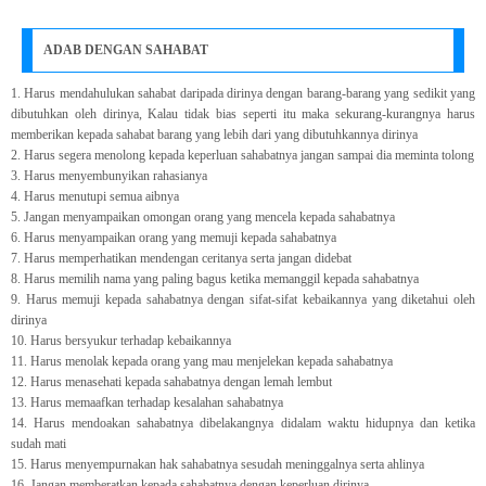
ADAB DENGAN SAHABAT
1. Harus mendahulukan sahabat daripada dirinya dengan barang-barang yang sedikit yang
dibutuhkan oleh dirinya, Kalau tidak bias seperti itu maka sekurang-kurangnya harus
memberikan kepada sahabat barang yang lebih dari yang dibutuhkannya dirinya
2. Harus segera menolong kepada keperluan sahabatnya jangan sampai dia meminta tolong
3. Harus menyembunyikan rahasianya
4. Harus menutupi semua aibnya
5. Jangan menyampaikan omongan orang yang mencela kepada sahabatnya
6. Harus menyampaikan orang yang memuji kepada sahabatnya
7. Harus memperhatikan mendengan ceritanya serta jangan didebat
8. Harus memilih nama yang paling bagus ketika memanggil kepada sahabatnya
9. Harus memuji kepada sahabatnya dengan sifat-sifat kebaikannya yang diketahui oleh
dirinya
10. Harus bersyukur terhadap kebaikannya
11. Harus menolak kepada orang yang mau menjelekan kepada sahabatnya
12. Harus menasehati kepada sahabatnya dengan lemah lembut
13. Harus memaafkan terhadap kesalahan sahabatnya
14. Harus mendoakan sahabatnya dibelakangnya didalam waktu hidupnya dan ketika
sudah mati
15. Harus menyempurnakan hak sahabatnya sesudah meninggalnya serta ahlinya
16. Jangan memberatkan kepada sahabatnya dengan keperluan dirinya