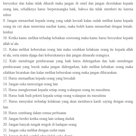
bersyukur dan kalau tidak dikasih maka jangan di omel dan jangan diceritakan kepada
orang lain, sebaliknya harus berperasangka baik, bahwa dia tidak memberi itu karena
udzur
9. Jangan menasehati kepada orang yang salah kecuali kalau sudah melihat kamu kepada
orang itu ciri akan menerima nasihat kamu, maka boleh kamu menasehati dengan lemah-
lembut
10. Ketika kamu melihat terhadap kebaikan seseorang maka kamu harus bersyukur kepada
allah ta’ala.
11. Kalau melihat keburukan orang lain maka serahkan kelakuan orang itu kepada allah
ta’ala, serta minta dijaga dari keburukannya dan jangan dimarahi orangnya.
12. Kalo mendengar pembicaraan yang baik harus didengarkan dan kalo mendengar
pembicaraan yang buruk maka jangan didengarkan, kalo melihat kebaikan orang maka
silahkan bicarakan dan kalau melihat keburukan orang maka jangan dibicarakan.
13. Harus memaafkan kepada orang yang bersalah
14. Jangan suka mencurigai orang lain
15. Harus menghormati kepada setiap orang walaupun orang itu musuhmu.
16. Harus baik budi pekerti kepada setiap orang walaupun itu musuhmu
17. Harus menyukai terhadap kelakuan yang akan membawa kasih saying dengan orang
lain
18. Harus seimbang dalam semua perbuatan
19. Jangan berdiri ketika orang lain sedang duduk
20. Jangan banyak tungak tengok di hadapan orang
21. Jangan suka melihat dengan sudut mata