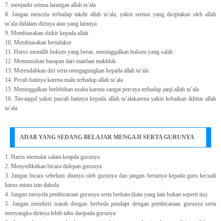
7. menjauhi semua larangan allah ta’ala
8. Jangan mencela terhadap takdir allah ta’ala, yakni semua yang diciptakan oleh allah
ta’ala didalam dirinya atau yang lainnya
9. Membiasakan dzikir kepada allah
10. Membiasakan bertafakur
11. Harus memilih hukum yang benar, meninggalkan hukum yang salah
12. Memutuskan harapan dari manfaat makhluk
13. Merendahkan diri serta mengagungkan kepada allah ta’ala
14. Pecah hatinya karena malu terhadap allah ta’ala
15. Meninggalkan berlebihan usaha karena sangat percaya terhadap janji allah ta’ala
16. Tawaqqul yakni pasrah hatinya kepada allah ta’alakarena yakin kebaikan ikhtiar allah
ta’ala
ADAB YANG SEDANG BELAJAR MENGAJI SERTA GURUNYA
1. Harus memulai salam keapda gurunya
2. Menyedikitkan bicara didepan gurunya
3. Jangan bicara sebelum ditanya oleh gurunya dan jangan bertanya kepada guru kecuali
harus minta izin dahulu
4. Jangan menyela pembicaraan gurunya serta berkata (kata yang lain bukan seperti itu)
5. Jangan memberi isarah dengan berbeda pendapt dengan pembicaraan gurunya serta
menyangka dirinya lebih tahu daripada gurunya