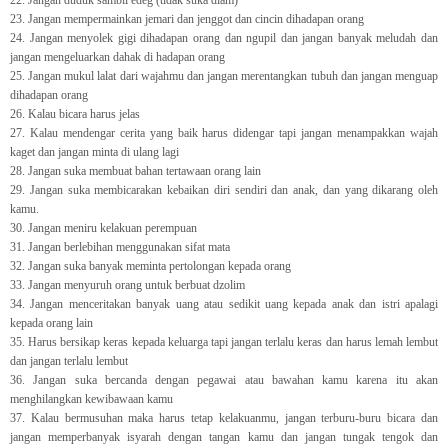
22. Jangan duduk sambil edeg (tidak suka diam)
23. Jangan mempermainkan jemari dan jenggot dan cincin dihadapan orang
24. Jangan menyolek gigi dihadapan orang dan ngupil dan jangan banyak meludah dan
jangan mengeluarkan dahak di hadapan orang
25. Jangan mukul lalat dari wajahmu dan jangan merentangkan tubuh dan jangan menguap
dihadapan orang
26. Kalau bicara harus jelas
27. Kalau mendengar cerita yang baik harus didengar tapi jangan menampakkan wajah
kaget dan jangan minta di ulang lagi
28. Jangan suka membuat bahan tertawaan orang lain
29. Jangan suka membicarakan kebaikan diri sendiri dan anak, dan yang dikarang oleh
kamu.
30. Jangan meniru kelakuan perempuan
31. Jangan berlebihan menggunakan sifat mata
32. Jangan suka banyak meminta pertolongan kepada orang
33. Jangan menyuruh orang untuk berbuat dzolim
34. Jangan menceritakan banyak uang atau sedikit uang kepada anak dan istri apalagi
kepada orang lain
35. Harus bersikap keras kepada keluarga tapi jangan terlalu keras dan harus lemah lembut
dan jangan terlalu lembut
36. Jangan suka bercanda dengan pegawai atau bawahan kamu karena itu akan
menghilangkan kewibawaan kamu
37. Kalau bermusuhan maka harus tetap kelakuanmu, jangan terburu-buru bicara dan
jangan memperbanyak isyarah dengan tangan kamu dan jangan tungak tengok dan