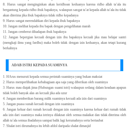
8. Harus sangat menginginkan akan keridhoan keduanya karena ridho allah ta’ala itu
bergantung kepada ridho ibuk bapaknya, walaupun sangat ta’at kepada allah ta’ala itu tidak
akan diterima jika ibuk bapaknya tidak ridho kepadanya
9. Harus sangat merendahkan diri kepada ibuk bapaknya
10. Jangan melihat kepada ibu bapak dengan pengelihatan marah
11. Jangan cemberut dihadapan ibuk bapaknya
12. Jangan bepergian kecuali dengan izin ibu bapaknya kecuali jika mau belajar santri
(mengkaji ilmu yang fardhu) maka boleh tidak dengan izin keduanya, akan tetapi kurang
berkahnya
ADAB ISTRI KEPADA SUAMINYA
1. HArus menuruti kepada semua perintah suaminya yang bukan maksiat
2. Harus memperlihatkan kebahagiaan apa saja yang diberikan oleh suaminya
3. Harus mau diajak jima (Hubungan suami istri) walaupun sedang dalam keadaan apapun
tidak boleh banyak alas an kecuali jika ada uzur
4. Jangan memberikan barang milik suaminya kecuali ada izin dari suaminya
5. Jangan puasa sunah kecuali dengan izin suaminya
6. Jangan keluar dari rumah kecuali dengan izin suaminya karena keluar dari rumah tidak
ada izin dari suaminya maka istrinya dilaknat oleh semua malaikat dan tidak diterima oleh
allah ta’ala semua ibadahnya sampai balik lagi kerumahnya serta bertaubat
7. Shalat istri dirumahnya itu lebih afdol daripada shalat dimasjid