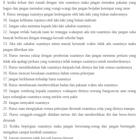
8. ketika keluar dari rumah dengan izin suaminya maka jangan memakai pakaian yang
bagus dan jangan memakai yang wangi-wangi dan jangan berjalan ketempat yang rame
9. Harus menjaga suaranya jangan kedengaran oleh laki-laki yang bukan mahromnya
10. Jangan kelihatan rupanya oleh laki-laki yang bukan mahram
11. Jangan suka meminta kepada laki-laki sahabat suaminya
12. Jangan terlalu banyak main ke tetangga walaupun ada izin suaminya dan jangan suka
bnayak berbicara dengan tetangga kecuali sekedar hajat
13. Jika ada sahabat suaminya minta masuk kerumah waktu tidak ada suaminya maka
jangan diberikan izin
14. Harus merasa cukup dengan pemberian suaminya dan jangan meminta perkara yang
tidak ada apalagi perkara yang suaminya tidak mampu suaminya untuk memberikannya
15. Harus mendahulukan hak suaminya daripada hak dirinya dan hak semua saudaranya
16. Harus mencari kesukaan suaminya dalam semua pekerjaan
17. jangan berkhianat terhadap harta suaminya
18. Harus membiasaan membersihkan badan dan pakaian waktu ada suaminya
19. Jangan sombong kepada suaminya walaupun dirinya seorang bangsawan atau orang
kaya sedangkan suaminya orang miskin serta pakir
20. Jangan menyakiti suaminya
21. Harus mau mengrjakan semua pekerjaan dirumah suaminya setip yang dirinya mampu
22. Harus sungguh-sungguh didalam merias diri dan memberihkan diri dan beres-beres
dirumah
23. Ketika bepergian suaminya maka jangan bersenang-senag dan jangan bermegah-
mengahan sampai kembali sumainya
24. Jangan meminta talak kecuali karena darurat