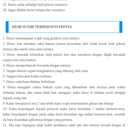
25. Harus sabar terhadap budi pekerti suaminya
26. Jagan dibikin boros belanja dari sumainya
ADAB SUAMI TERHADAP ISTRINYA
1. Harus menampakan wajah yang gembira serta istrinya
2. Harus bias menahan sakit hatinya karena kesusahan oleh sebab buruk budi pekerti
istrinya jika masih cinta sama istrinya
3. Harus menolak keburukan budi pekerti istri atau marahnya dengan diajak bercanda
supaya istri suka hatinya
4. Harus memperbanyak bercanda dengan istrinya
5. Jangan dituruti segala keinginannya yang dilarang oleh syara
6. Jangan kelewatan ketika cemburu
7. Harus sederhana didalam berbelanja
8. Harus mengajari semua hukum syara yang dibutuhkan oleh istrinya pada waktu
terhadap hukum, jika suami tidak bias mengajari maka harus di izinkan suruh mengaji
kepada orang lain
9. Kalau mempunyai istri 2 atau lebih maka wajib menyamakan giliran dan belanja
10. Kalau berpoligami kepada perawan maka harus bermalam 7 malam berturut-turut,
kalau berpoligami dengan janda maka harus bermalam tiga malam berturut-turut, sesudah
itu baru disamakan gilirannya dengan yang pertama.
11. Jika mau bepergian tidak boleh membawa salah satu dari istrinya kecuali dengan di