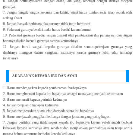
6. Jangan bermusyawarah dengan orang lain yang sederajat dengan dirinya didepan
gurunya.
7. Jangan tungak tengok kekanan dan kekiri, tetapi harus tunduk serta tetap seolah-olah
sedang shalat
8. Jangan banyak berbicara jika gurunya tidak ingin berbicara
9. Pada saat gurunya berdiri maka harus berdiri karena hormat
10. Pada saat gurunya berdiri jangan disusul oleh pembicaraan dan pertanyaan dan jangan
bertanya dijalan kecuali gurunya sampai kerumahnya
11. Jangan buruk sangak kepada gurunya didalam semua pekerjaan gurunya yang
dzohirnya mungkar dalam sangkaan muridnya karena gurunya lebih tahu terhadap
rahasianya
ADAB ANAK KEPADA IBU DAN AYAH
1. Harus mendengarkan kepada pembicaraan ibu bapaknya
2. Harus menghormati kepada ibu bapaknya sebagai mana yang menjadi kehormatan
3. Harus menuruti kepada perintah keduanya
4. Jangan berjalan dihadapan keduanya
5. Jangan mengeraskan suara lebih daripada suara ibu bapaknya
6. Harus menjawab panggilan keduanya dengan jawaban yang paing bagus
7. Jangan bertidak yang tidak sopan keapda ibu bapaknya karena sebab sudah berbuat
kebaikan kepada keduanya atau sebab sudah menjalankan perintahnya akan tetapi ahrus
merasa belum sempurna berbakti kepada keduanya