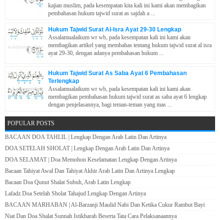
kajian muslim, pada kesempatan kita kali ini kami akan membagikan
pembahasan hukum tajwid surat as sajdah a ...
Hukum Tajwid Surat Al-Isra Ayat 29-30 Lengkap
Assalamualaikum wr wb, pada kesempatan kali ini kami akan
membagikan artikel yang membahas tentang hukum tajwid surat al isra
ayat 29-30, dengan adanya pembahasan hukum ...
Hukum Tajwid Surat As Saba Ayat 6 Pembahasan
Terlengkap
Assalamualaikum wr wb, pada kesempatan kali ini kami akan
membagikan pembahasan hukum tajwid surat as saba ayat 6 lengkap
dengan penjelasannya, bagi teman-teman yang mas ...
POPULAR POSTS
BACAAN DOA TAHLIL | Lengkap Dengan Arab Latin Dan Artinya
DOA SETELAH SHOLAT | Lengkap Dengan Arab Latin Dan Artinya
DOA SELAMAT | Doa Memohon Keselamatan Lengkap Dengan Artinya
Bacaan Tahiyat Awal Dan Tahiyat Akhir Arab Latin Dan Artinya Lengkap
Bacaan Doa Qunut Shalat Subuh, Arab Latin Lengkap
Lafadz Doa Setelah Sholat Tahajud Lengkap Dengan Artinya
BACAAN MARHABAN | Al-Barzanji Maulid Nabi Dan Ketika Cukur Rambut Bayi
Niat Dan Doa Shalat Sunnah Istikharah Beserta Tata Cara Pelaksanaannya