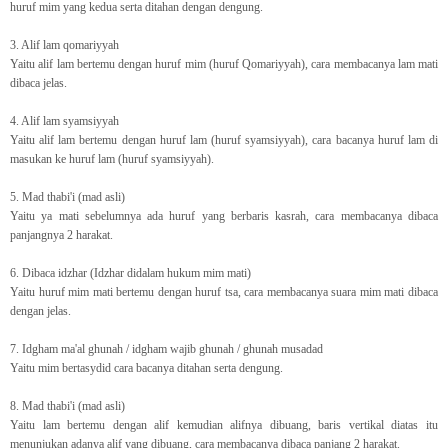
huruf mim yang kedua serta ditahan dengan dengung.
3. Alif lam qomariyyah
Yaitu alif lam bertemu dengan huruf mim (huruf Qomariyyah), cara membacanya lam mati
dibaca jelas.
4. Alif lam syamsiyyah
Yaitu alif lam bertemu dengan huruf lam (huruf syamsiyyah), cara bacanya huruf lam di
masukan ke huruf lam (huruf syamsiyyah).
5. Mad thabi'i (mad asli)
Yaitu ya mati sebelumnya ada huruf yang berbaris kasrah, cara membacanya dibaca
panjangnya 2 harakat.
6. Dibaca idzhar (Idzhar didalam hukum mim mati)
Yaitu huruf mim mati bertemu dengan huruf tsa, cara membacanya suara mim mati dibaca
dengan jelas.
7. Idgham ma'al ghunah / idgham wajib ghunah / ghunah musadad
Yaitu mim bertasydid cara bacanya ditahan serta dengung.
8. Mad thabi'i (mad asli)
Yaitu lam bertemu dengan alif kemudian alifnya dibuang, baris vertikal diatas itu
menunjukan adanya alif yang dibuang, cara membacanya dibaca panjang 2 harakat.