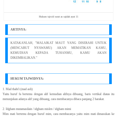
Hukum tajwid surat as sajdah ayat 11
ARTINYA:
KATAKANLAH, "MALAIKAT MAUT YANG DISERAHI UNTUK
(MENCABUT NYAWAMU) AKAN MEMATIKAN KAMU,
KEMUDIAN KEPADA TUHANMU, KAMU AKAN
DIKEMBALIKAN."
HUKUM TAJWIDNYA:
1. Mad thabi'i (mad asli)
Yaitu huruf fa bertemu dengan alif kemudian alifnya dibuang, baris vertikal diatas itu
menunjukan adanya alif yang dibuang, cara membacanya dibaca panjang 2 harakat.
2. Idgham mutamasilain / idgham mislen / idgham mimi
Mim mati bertemu dengan huruf mim, cara membacanya yaitu mim mati dimasukan ke