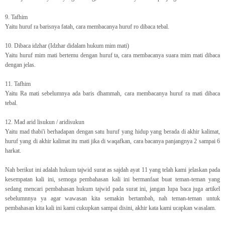
9. Tafhim
Yaitu huruf ra barisnya fatah, cara membacanya huruf ro dibaca tebal.
10. Dibaca idzhar (Idzhar didalam hukum mim mati)
Yaitu huruf mim mati bertemu dengan huruf ta, cara membacanya suara mim mati dibaca
dengan jelas.
11. Tafhim
Yaitu Ra mati sebelumnya ada baris dhammah, cara membacanya huruf ra mati dibaca
tebal.
12. Mad arid lisukun / aridisukun
Yaitu mad thabi'i berhadapan dengan satu huruf yang hidup yang berada di akhir kalimat,
huruf yang di akhir kalimat itu mati jika di waqafkan, cara bacanya panjangnya 2 sampai 6
harkat.
Nah berikut ini adalah hukum tajwid surat as sajdah ayat 11 yang telah kami jelaskan pada
kesempatan kali ini, semoga pembahasan kali ini bermanfaat buat teman-teman yang
sedang mencari pembahasan hukum tajwid pada surat ini, jangan lupa baca juga artikel
sebelumnnya ya agar wawasan kita semakin bertambah, nah teman-teman untuk
pembahasan kita kali ini kami cukupkan sampai disini, akhir kata kami ucapkan wasalam.