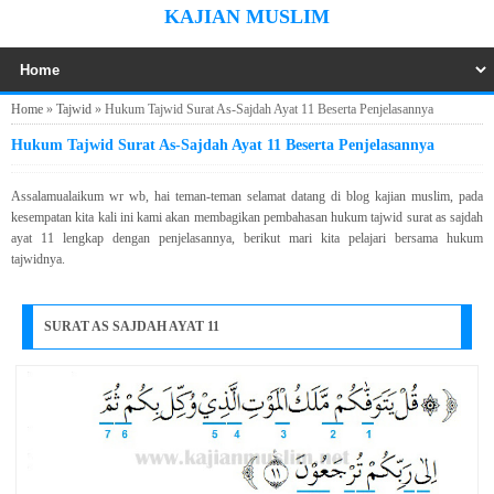
KAJIAN MUSLIM
Home
»
Tajwid
»
Hukum Tajwid Surat As-Sajdah Ayat 11 Beserta Penjelasannya
Hukum Tajwid Surat As-Sajdah Ayat 11 Beserta Penjelasannya
Assalamualaikum wr wb, hai teman-teman selamat datang di blog kajian muslim, pada
kesempatan kita kali ini kami akan membagikan pembahasan hukum tajwid surat as sajdah
ayat 11 lengkap dengan penjelasannya, berikut mari kita pelajari bersama hukum
tajwidnya.
SURAT AS SAJDAH AYAT 11