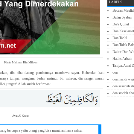
LABELS
Bacaan Maulid
Bulan Syaban
Do'a Qunut
Doa Keselamat
Doa Tahlil
Doa Tolak Bal
Dzikir Dan Wi
Hadits Arbain
Kisah Maimun Bin Mihron
Tahiyat Awal D
doa
kan, tiba tiba datang pembatunya membawa sayur. Kebetulan kaki
ayurnya tumpah mengenai badan maimun bin mihron, dia sangat marah,
doa mandi waj
ei juragan! Allah sudah berfirman:
doa sesudah sh
doa setelah sho
Ayat Al-Quran
 yang bertaqwa yaitu orang yang bisa menahan hawa nafsu.