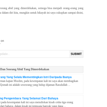
seorang abid yang dimerdekakan, semoga bisa menjadi orang-orang yang
alam diri kita, mungkin untuk hikayah ini saya cukupkan sampai disini,
 on
r
SUBMIT
 Dan Seorang Abid Yang Dimerdekakan
ang Yang Selalu Mementingkan Istri Daripada Ibunya
man kajian Muslim, pada kesempatan kali ini saya akan membagikan
Qomah ini adalah seseorang yang hidup dijaman Rasulullah ...
rang Pengembara Yang Selamat Dari Bahaya
pada kesempatan kali ini saya menuliskan kisah cetita tiga orang
ari bahaya, dalam kisah ini tentusaja banyak yang dapa ...