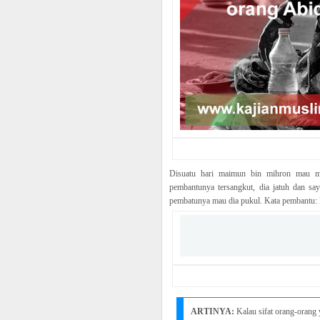
Disuatu hari maimun bin mihron mau ma
pembantunya tersangkut, dia jatuh dan s
pembatunya mau dia pukul. Kata pembantu: H
ARTINYA:
Kalau sifat orang-orang