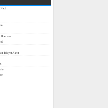
 Nabi
an
a Bencana
rid
an Tahiyat Akhir
ib
olat
lat