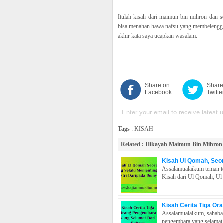
Itulah kisah dari maimun bin mihron dan 
bisa menahan hawa nafsu yang membelenggu d
akhir kata saya ucapkan wasalam.
Share on
Share
Facebook
Twitte
Tags
:
KISAH
Related :
Hikayah Maimun Bin Mihron
Kisah Ul Qomah, Seor
Assalamualaikum teman te
Kisah dari Ul Qomah, Ul 
Kisah Cerita Tiga O
Assalamualaikum, sahabat 
pengembara yang selamat d