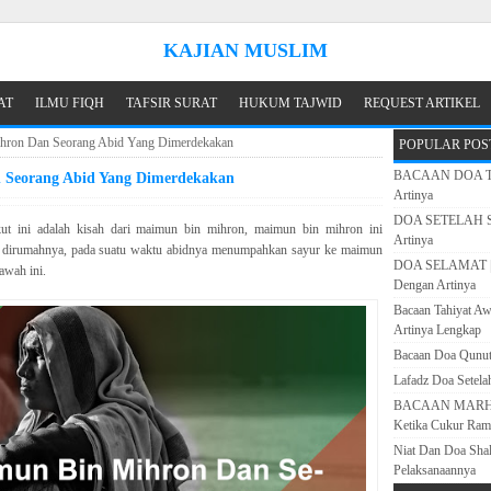
KAJIAN MUSLIM
AT
ILMU FIQH
TAFSIR SURAT
HUKUM TAJWID
REQUEST ARTIKEL
hron Dan Seorang Abid Yang Dimerdekakan
POPULAR POS
BACAAN DOA TAH
 Seorang Abid Yang Dimerdekakan
Artinya
DOA SETELAH SH
kut ini adalah kisah dari maimun bin mihron, maimun bin mihron ini
Artinya
n dirumahnya, pada suatu waktu abidnya menumpahkan sayur ke maimun
DOA SELAMAT | 
awah ini.
Dengan Artinya
Bacaan Tahiyat Aw
Artinya Lengkap
Bacaan Doa Qunut 
Lafadz Doa Setela
BACAAN MARHABA
Ketika Cukur Ram
Niat Dan Doa Shal
Pelaksanaannya