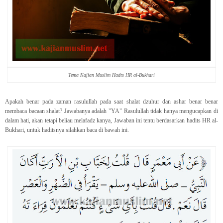
Tema Kajian Muslim Hadts HR al-Bukhari
Apakah benar pada zaman rasulullah pada saat shalat dzuhur dan ashar benar benar
membaca bacaan shalat? Jawabanya adalah "YA" Rasulullah tidak hanya mengucapkan di
dalam hati, akan tetapi beliau melafadz kanya, Jawaban ini tentu berdasarkan hadits HR al-
Bukhari, untuk haditsnya silahkan baca di bawah ini.