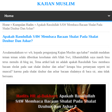
KAJIAN MUSLIM
Home
»
Kumpulan Hadits
»
Apakah Rasulullah SAW Membaca Bacaan Shalat Pada
Shalat Dzuhur Dan Ashar?
Apakah Rasulullah SAW Membaca Bacaan Shalat Pada Shalat
Dzuhur Dan Ashar?
Assalamualaikum wr wb, kepada pengunjung Kajian Muslim apa kabar? mudah mudahan
teman teman selalu diberikan kesehatan oleh Allah Swt, Alhamdulillah saya masih bisa
terus menulis di blog ini, Tema artikel kali ini adalah apakah Rasulullah Saw membaca
bacaan sholat pada saat shalat dzuhur dan ashar? kenapa bisa pertanyaan seperti ini
muncul? karena pada shalat dzuhur dan ashar bacaan shalatnya di baca sir, atau tidak
bersuara.