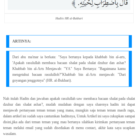
Hadits HR al-Bukhari
ARTINYA:
Dari abu ma'mar ia berkata: "Saya bertanya kepada khabbab bin al-arts,
'Apakah rasulullah membaca bacaan shalat pada shalat dzuhur dan ashar?
Khabbab bin al-Arts Menjawab: "YA" Saya Bertanya: "Bagaimana kamu
mengetahui bacaan rasululloh?"Khabbab bin al-Arts menjawab: "Dari
goyangan jenggotnya" (HR. al-Bukhari).
Nah itulah Hadits dan jawaban apakah rasulullah saw membaca bacaan shalat pada shalat
dzuhur dan shalat ashar?, mudah mudahan dengan saya sharenya hadits ini dapat
menjawab pertanyaan teman teman yang mana, mungkin saja teman teman masih ragu,
dalam artikel ini sudah saya cantumkan haditsnya, Untuk Artikel ini saya cukupkan sampai
disini,jika ada dari teman teman yang mau bertanya silahkan kirimkan pertanyaan teman
teman melalui email yang sudah disediakan di menu contact, akhir kata saya ucapkan
wasalam.