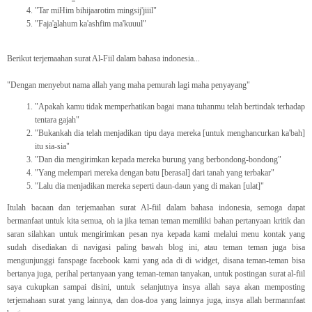
"Tar miHim bihijaarotim mingsij'jiiil"
"Faja'
a
lahum ka'ashfim ma'kuuul"
Berikut terjemaahan surat Al-Fiil dalam bahasa indonesia...
"Dengan menyebut nama allah yang maha pemurah lagi maha penyayang"
"Apakah kamu tidak memperhatikan bagai mana tuhanmu telah bertindak terhadap
tentara gajah"
"Bukankah dia telah menjadikan tipu daya mereka [untuk menghancurkan ka'bah]
itu sia-sia"
"Dan dia mengirimkan kepada mereka burung yang berbondong-bondong"
"Yang melempari mereka dengan batu [berasal] dari tanah yang terbakar"
"Lalu dia menjadikan mereka seperti daun-daun yang di makan [ulat]"
Itulah bacaan dan terjemaahan surat Al-fiil dalam bahasa indonesia, semoga dapat
bermanfaat untuk kita semua, oh ia jika teman teman memiliki bahan pertanyaan kritik dan
saran silahkan untuk mengirimkan pesan nya kepada kami melalui menu kontak yang
sudah disediakan di navigasi paling bawah blog ini, atau teman teman juga bisa
mengunjunggi fanspage facebook kami yang ada di di widget, disana teman-teman bisa
bertanya juga, perihal pertanyaan yang teman-teman tanyakan, untuk postingan surat al-fiil
saya cukupkan sampai disini, untuk selanjutnya insya allah saya akan memposting
terjemahaan surat yang lainnya, dan doa-doa yang lainnya juga, insya allah bermannfaat