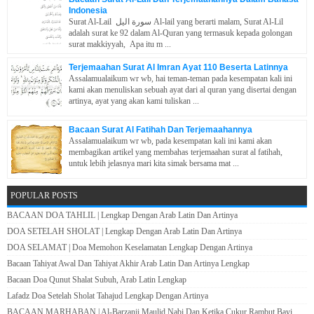
Indonesia
Surat Al-Lail سورة اليل Al-lail yang berarti malam, Surat Al-Lil
adalah surat ke 92 dalam Al-Quran yang termasuk kepada golongan
surat makkiyyah, Apa itu m ...
Terjemaahan Surat Al Imran Ayat 110 Beserta Latinnya
Assalamualaikum wr wb, hai teman-teman pada kesempatan kali ini
kami akan menuliskan sebuah ayat dari al quran yang disertai dengan
artinya, ayat yang akan kami tuliskan ...
Bacaan Surat Al Fatihah Dan Terjemaahannya
Assalamualaikum wr wb, pada kesempatan kali ini kami akan
membagikan artikel yang membahas terjemaahan surat al fatihah,
untuk lebih jelasnya mari kita simak bersama mat ...
POPULAR POSTS
BACAAN DOA TAHLIL | Lengkap Dengan Arab Latin Dan Artinya
DOA SETELAH SHOLAT | Lengkap Dengan Arab Latin Dan Artinya
DOA SELAMAT | Doa Memohon Keselamatan Lengkap Dengan Artinya
Bacaan Tahiyat Awal Dan Tahiyat Akhir Arab Latin Dan Artinya Lengkap
Bacaan Doa Qunut Shalat Subuh, Arab Latin Lengkap
Lafadz Doa Setelah Sholat Tahajud Lengkap Dengan Artinya
BACAAN MARHABAN | Al-Barzanji Maulid Nabi Dan Ketika Cukur Rambut Bayi