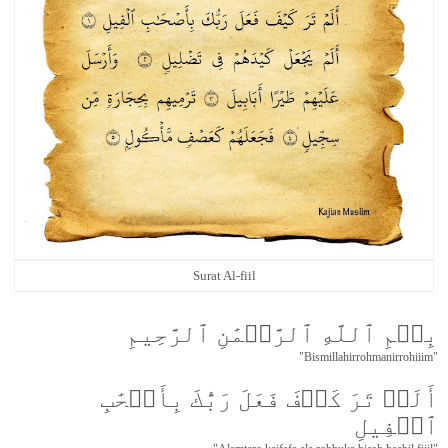
Surat Al-fiil
بِسۡمِ ٱللَّهِ ٱلرَّحۡمَٰنِ ٱلرَّحِيمِ
"Bismillahirrohmanirrohiiim"
أَلَمۡ تَرَ كَيۡفَ فَعَلَ رَبُّكَ بِأَصۡحَٰبِ
ٱلۡفِيلِ