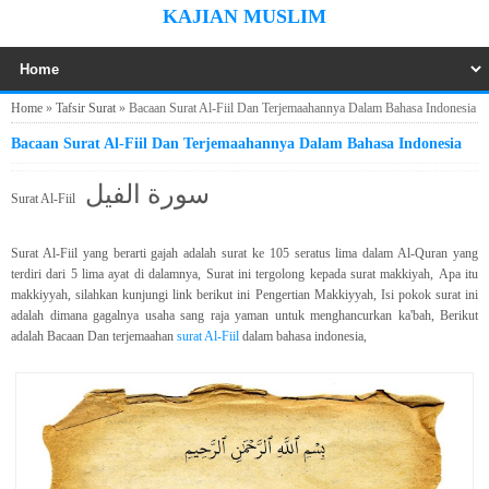
KAJIAN MUSLIM
Home
»
Tafsir Surat
»
Bacaan Surat Al-Fiil Dan Terjemaahannya Dalam Bahasa Indonesia
Bacaan Surat Al-Fiil Dan Terjemaahannya Dalam Bahasa Indonesia
سورة الفيل
Surat Al-Fiil
Surat Al-Fiil yang berarti gajah adalah surat ke 105 seratus lima dalam Al-Quran yang
terdiri dari 5 lima ayat di dalamnya, Surat ini tergolong kepada surat makkiyah,
Apa itu
makkiyyah, silahkan kunjungi link berikut ini
Pengertian Makkiyyah
,
Isi pokok surat ini
adalah dimana gagalnya usaha sang raja yaman untuk menghancurkan ka'bah, Berikut
adalah Bacaan Dan terjemaahan
surat Al-Fiil
dalam bahasa indonesia,