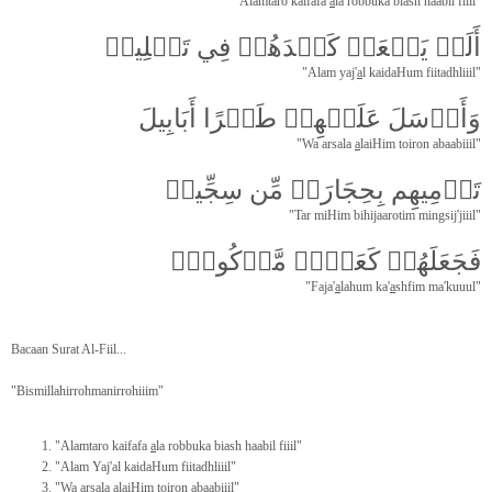
"Alamtaro kaifafa
a
la robbuka biash haabil fiiil"
أَلَمۡ يَجۡعَلۡ كَيۡدَهُمۡ فِي تَضۡلِيلٖ
"Alam yaj'
a
l kaidaHum fiitadhliiil"
وَأَرۡسَلَ عَلَيۡهِمۡ طَيۡرًا أَبَابِيلَ
"Wa arsala
a
laiHim toiron abaabiiil"
تَرۡمِيهِم بِحِجَارَةٖ مِّن سِجِّيلٖ
"Tar miHim bihijaarotim mingsij'jiiil"
فَجَعَلَهُمۡ كَعَصۡفٖ مَّأۡكُولِۢ
"Faja'
a
lahum ka'
a
shfim ma'kuuul"
Bacaan Surat Al-Fiil...
"Bismillahirrohmanirrohiiim"
"Alamtaro kaifafa
a
la robbuka biash haabil fiiil"
"Alam Yaj'al kaidaHum fiitadhliiil"
"Wa arsala
a
laiHim toiron abaabiiil"