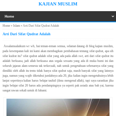
KAJIAN MUSLIM
Home
»
Islam
»
Arti Dari Sifat Qudrat Adalah
Arti Dari Sifat Qudrat Adalah
Assalamualaikum wr wb, hai teman-teman semua, selamat datang di blog kajian muslim,
pada kesempatan kali ini kami akan membagikan pembahasan tentang sifat qudrat, apa sih
sifat kudrat itu? sifat qudrat adalah sifat yang ada pada allah swt, arti dari sifat qudrat itu
adalah berkuasa, jadi allah berkuasa atas segala sesuatu yang ada di muka bumi ini dan
seluruh jajaran alam semesta tak terkecuali, nah untuk pengetahuan sebenarnya sifat yang
dimiliki oleh allah itu tentu tidak hanya sifat qudrat saja, masih banyak sifat yang lainnya
juga, namun yang wajib diketahui jumlahnya ada 20, jika kalian ingin mengetahuinya lebih
lanjut sepertinya kalian harus belajar tauhid (ilmu mengenal allah), tapi saya sarankan jika
ingin belajar sifat 20 harus ada pendampingnya ya seperti pak ustadz atau bah yai, karena
sangat rawan sekali untuk di fahami.