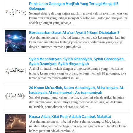
Penjelasan Golongan Murji'ah Yang Terbagi Menjadi 5
Golongan
Selamat datang di blog kajian muslim, artikel kali ini akan menjelaskan
kaum murji'ah yang terbagi menjadi 5 golongan, golongan murji'ah ini
adalah golongan yang sebagia ...
Berdasarkan Surat Al a'raf Ayat 54 Bumi Diciptakan?
Assalamualaikum wr wb, hai teman-teman pada kesempatan kali ini
kami akan membahas tentang jawaban dari pertanyaan yang cukup
dicari di internet, memang jumlahnya ...
Syiah Manshuriyah, Syiah Khitobiyah, Syiah Ghorobiyah,
Syiah Dzamiyah, Syiah Hisyamiyah
Artikel ini masih terkait dengan artikel sebelumnya yang membahas
tentang kaum syiah yang ke 3 yang terbagi menjadi 18 golongan, jika
teman teman membaca artikel ini sil ...
20 Kaum Mu'tazilah, Kaum Asholihiyah, Al-ha'ithiyah, Al-
hadabiyah, Al-ma'mariyah, As-tsamamiyah
Sahabat pengunjung kajian muslim, artikel ini adalah artikel lanjutan
dari pembahasan sebelumnya yang membahas tentang ke 20 kaum
mu'tazilah, pembahasan sekarang sudah m ...
Kuasa Allah, Kilat Petir Adalah Cambuk Malaikat
Assalamualaikum wr wb, hai sobat selamat datang di blog kajian
muslim, blog tempat berbagi ilmu seputar agama Islam, tahukah kalian
bahwa petir itu adalah cambuk d ...